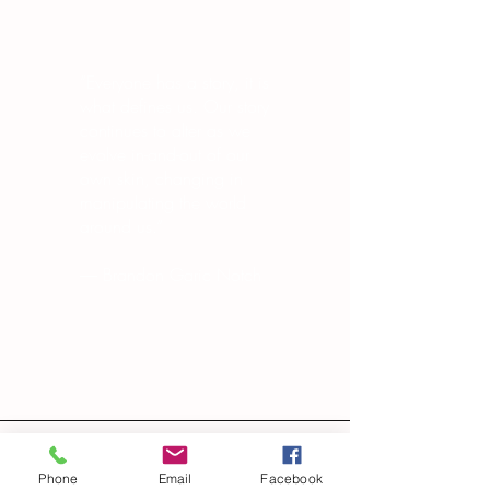
“Everyone has a story, it is
what defines us. Our story
continues to alter as we
evolve in-and-out of our
own skin, changing in
manipulating the world
around us.”
― Brandon Garic Notch
Phone
Email
Facebook