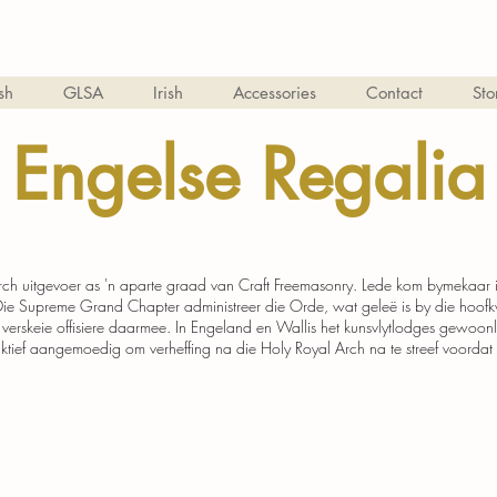
sh
GLSA
Irish
Accessories
Contact
Sto
Engelse Regalia
Ek is 'n titel. Klik hier om jou eie teks by te voeg en my te wysig.
ch uitgevoer as 'n aparte graad van Craft Freemasonry. Lede kom bymekaar in
. Die Supreme Grand Chapter administreer die Orde, wat geleë is by die hoof
verskeie offisiere daarmee. In Engeland en Wallis het kunsvlytlodges gewoon
ief aangemoedig om verheffing na die Holy Royal Arch na te streef voordat 