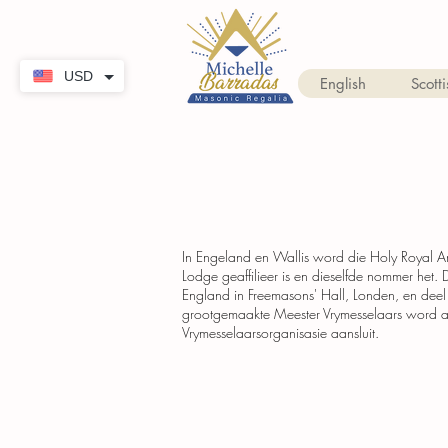
USD
English
Scotti
In Engeland en Wallis word die Holy Royal Ar
Lodge geaffilieer is en dieselfde nommer het
England in Freemasons' Hall, Londen, en deel 
grootgemaakte Meester Vrymesselaars word akt
Vrymesselaarsorganisasie aansluit.