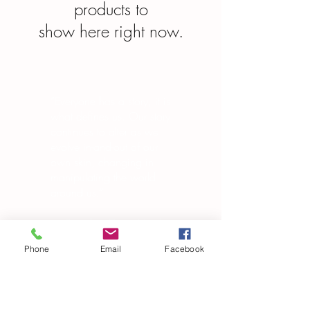
products to
show here right now.
“Everyone has a story, it is
what defines us. Our story
continues to alter as we
evolve in-and-out of our
own skin, changing in
manipulating the world
around us.”
― Brandon Garic Notch
Phone
Email
Facebook