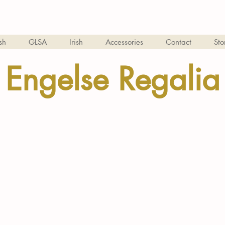
sh
GLSA
Irish
Accessories
Contact
Sto
Engelse Regalia
Ek is 'n titel. Klik hier om jou eie teks by te voeg en my te wysig.