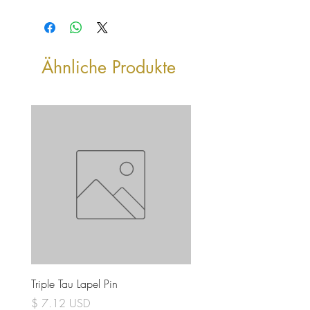
Ähnliche Produkte
Triple Tau Lapel Pin
Rose Croix Lapel Pin
Preis
Preis
$ 7.12 USD
$ 7.12 USD