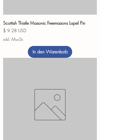
Scottish Thistle Masonic Freemasons Lapel Pin
Preis
$ 9.28 USD
inkl. MwSt.
In den Warenkorb