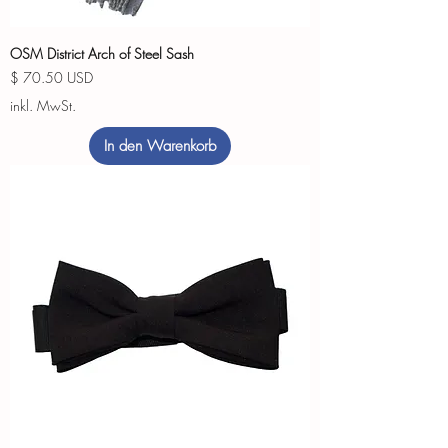
OSM District Arch of Steel Sash
Preis
$ 70.50 USD
inkl. MwSt.
In den Warenkorb