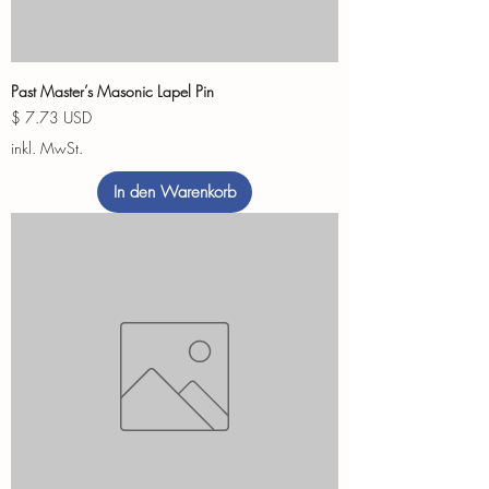
Past Master’s Masonic Lapel Pin
Preis
$ 7.73 USD
inkl. MwSt.
In den Warenkorb