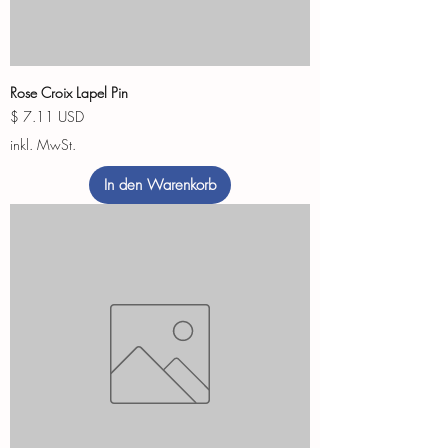
Rose Croix Lapel Pin
Preis
$ 7.11 USD
inkl. MwSt.
In den Warenkorb