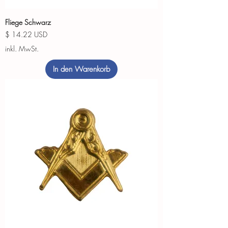
Fliege Schwarz
Preis
$ 14.22 USD
inkl. MwSt.
In den Warenkorb