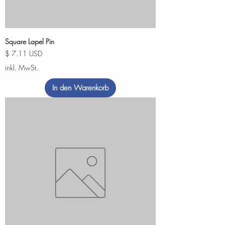
Square Lapel Pin
Preis
$ 7.11 USD
inkl. MwSt.
In den Warenkorb