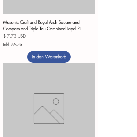
Masonic Craft and Royal Arch Square and
Compass and Triple Tau Combined Lapel Pi
Preis
$ 7.73 USD
inkl. MwSt.
In den Warenkorb