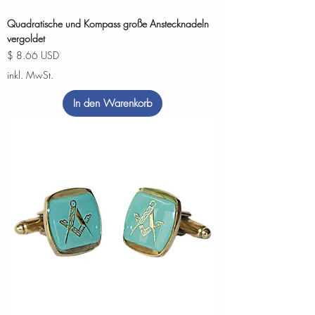
Quadratische und Kompass große Anstecknadeln
vergoldet
Preis
$ 8.66 USD
inkl. MwSt.
In den Warenkorb