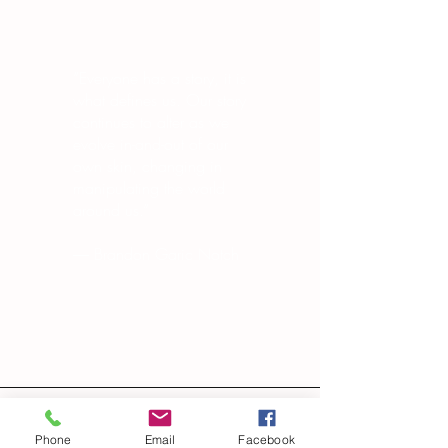
“Everyone has a story, it is
what defines us. Our story
continues to alter as we
evolve in-and-out of our
own skin, changing in
manipulating the world
around us.”
― Brandon Garic Notch
Phone
Email
Facebook