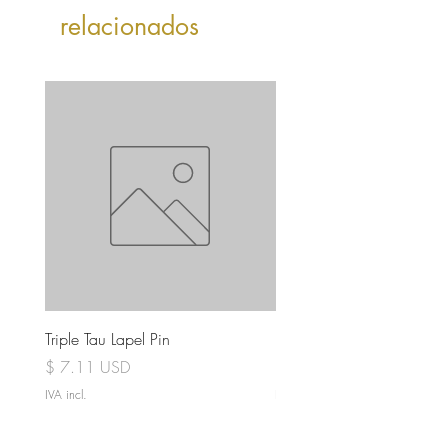
relacionados
Triple Tau Lapel Pin
Rose Croix Lapel Pin
Preço
Preço
$ 7.11 USD
$ 7.11 USD
IVA incl.
IVA incl.