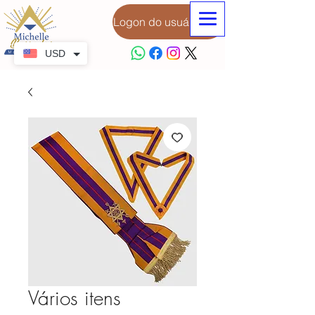
Logon do usuário
USD
Vários itens