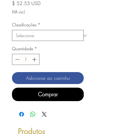
Preço
$ 52.53 USD
IVA incl.
Classificações
*
Quantidade
*
Adicionar ao carrinho
Comprar
Produtos