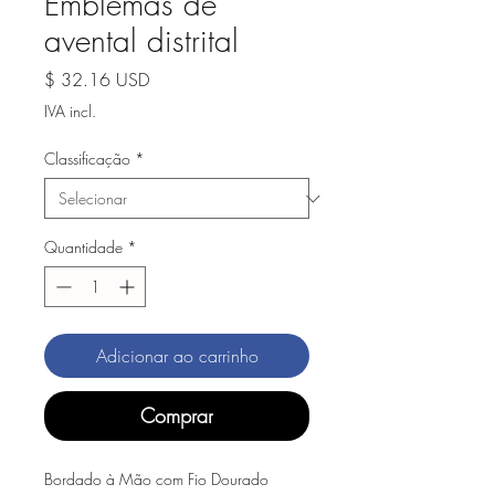
Emblemas de
avental distrital
Preço
$ 32.16 USD
IVA incl.
Classificação
*
Quantidade
*
Adicionar ao carrinho
Comprar
Bordado à Mão com Fio Dourado