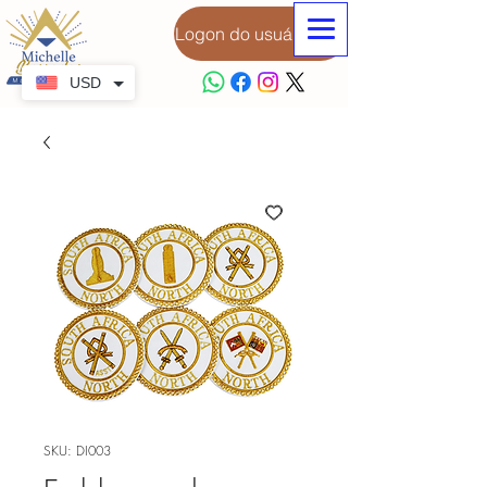
Logon do usuário
USD
SKU: DI003