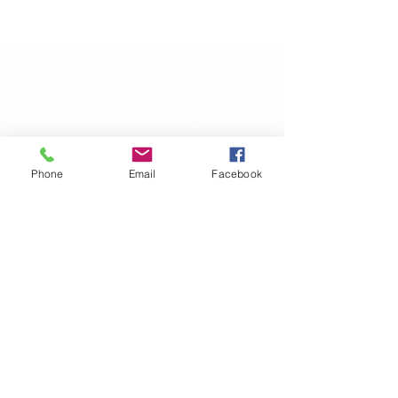
“Everyone has a story, it is
what defines us. Our story
continues to alter as we
evolve in-and-out of our
own skin, changing in
Phone
Email
Facebook
manipulating the world
around us.”
― Brandon Garic Notch