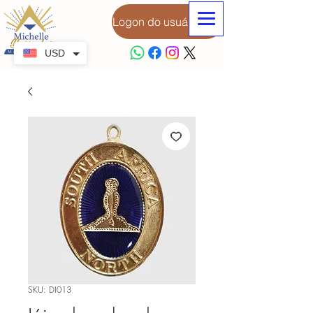
Logon do usuário
USD
SKU: DI013