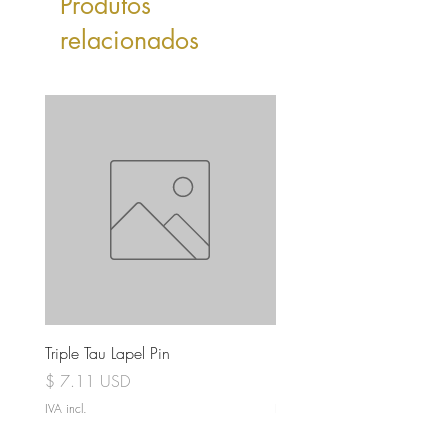
Produtos
relacionados
Triple Tau Lapel Pin
Rose Croix Lapel Pin
Preço
Preço
$ 7.11 USD
$ 7.11 USD
IVA incl.
IVA incl.