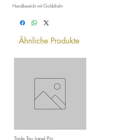
Handbestickt mit Golddraht
Ähnliche Produkte
Triple Tau Lapel Pin
Rose Croix Lapel Pin